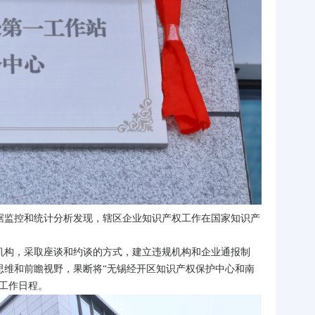
据监控和统计分析发现，辖区企业知识产权工作在国家知识产
机构，采取座谈和约谈的方式，建立违规机构和企业通报制
思维和前瞻视野，果断将“无锡经开区知识产权保护中心和南
工作日程。