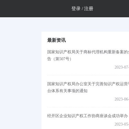
登录 / 注册
最新资讯
国家知识产权局关于商标代理机构重新备案的
告（第507号）
2023-07
国家知识产权局办公室关于完善知识产权运营
台体系有关事项的通知
2023-06
经开区企业知识产权工作协商座谈会成功举办
2023-05