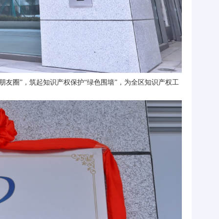
朋友圈”，筑起知识产权保护“绿色围墙”，为全区知识产权工